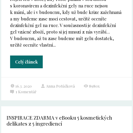
s koronavirem a dezinfekční gely na ruce nejsou
k mání, ale i v budoucnu, kdy už bude krize zažehnaná
a my budeme zase moci cestovat, určitě oceníte
dezinfekční gel na ruce. V současnosti je dezinfekční
gel vzácné zboží, proto si jej mnozí z nás vyrábí…
V budoucnu, až tu zase budeme mít gelu dostatek,
určitě oceníte vlastní...
Celý článek
16.3. 2020
Anna Potůčková
8980x
1
Komentář
INSPIRACE ZDARMA v eBooku 5 kosmetických
delikates z 5 ingrediencí