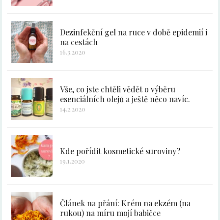
Dezinfekční gel na ruce v době epidemií i
na cestách
16.3.2020
Vše, co jste chtěli vědět o výběru
esenciálních olejů a ještě něco navíc.
14.2.2020
Kde pořídit kosmetické suroviny?
19.1.2020
Článek na přání: Krém na ekzém (na
rukou) na míru mojí babičce