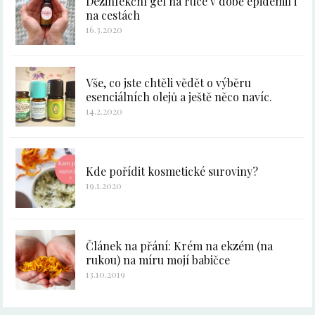
Dezinfekční gel na ruce v době epidemií i
na cestách
16.3.2020
Vše, co jste chtěli vědět o výběru
esenciálních olejů a ještě něco navíc.
14.2.2020
Kde pořídit kosmetické suroviny?
19.1.2020
Článek na přání: Krém na ekzém (na
rukou) na míru mojí babičce
13.10.2019