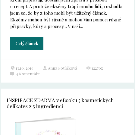
o recept. A protože ekzémy trápí mnoho lidí, rozhodla
jsem se, že by z toho mohl být užitečný článek.
Ekzémy mohou být různé a mohou Vám pomoci různé
přípravky, kůry a procesy… V naší...
Celý článek
13.10. 2019
Anna Potůčková
12270x
4
Komentáře
INSPIRACE ZDARMA v eBooku 5 kosmetických
delikates z 5 ingrediencí