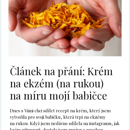
Článek na přání: Krém
na ekzém (na rukou)
na míru mojí babičce
Dnes s Vámi chci sdílet recept na krém, který jsem
vytvořila pro svoji babičku, která trpí na ekzémy
na rukou. Když jsem nedávno sdílela na instagramu, jak
krém připravuji, dostala jsem zprávu s prosbou