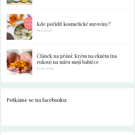
Kde pořídit kosmetické suroviny?
19.1.2020
Článek na přání: Krém na ekzém (na
rukou) na míru mojí babičce
13.10.2019
Potkáme se na facebooku: