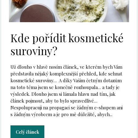
Kde pořídit kosmetické
suroviny?
Už dlouho v hlavě nosím článek, ve kterém bych Vám
představila nějaký komplexnější přehled, kde sehnat
kosmetické suroviny… A díky Vašim četným dotazům
na toto téma jsem se konečně rozhoupala… a tady je
výsledek. Dlouho jsem si lámala hlavu nad tím, jak
článek pojmout, aby to bylo spravedlivé…
Nespolupracuji na propagaci se žádným e-shopem ani
s žádným výrobcem a je pro mě důležité, abych...
Celý článek