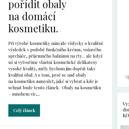
pořídit obaly
na domácí
kosmetiku.
Při výrobě kosmetiky nám jde vždycky o kvalitní
výsledek v podobě funkčního krému, voňavého
sprcháče, příjemného balzámu na rty… ale když
už si vytvoříme vlastní kosmetické delikatesy
vysoké kvality, měly bychom jim dopřát taky
kvalitní obal. A o tom, proč se nad obaly
na kosmetiku zamyslet, jaké si vybrat a kde je
sehnat bude tento článek. Obaly na kosmetiku
– mnohem víc,...
Vy
do
Celý článek
KO