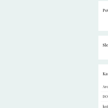
Po
Sl
Ka
Ar
DO
kož