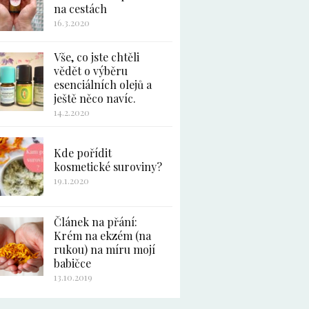
na cestách
16.3.2020
Vše, co jste chtěli
vědět o výběru
esenciálních olejů a
ještě něco navíc.
14.2.2020
Kde pořídit
kosmetické suroviny?
19.1.2020
Článek na přání:
Krém na ekzém (na
rukou) na míru mojí
babičce
13.10.2019