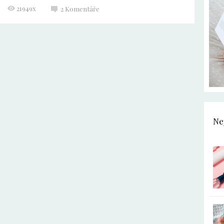
21949x
2
Komentáře
Ne