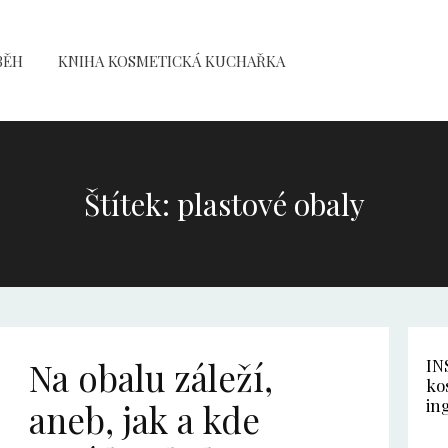
BĚH
KNIHA KOSMETICKÁ KUCHAŘKA
Štítek: plastové obaly
Na obalu záleží,
IN
ko
in
aneb, jak a kde