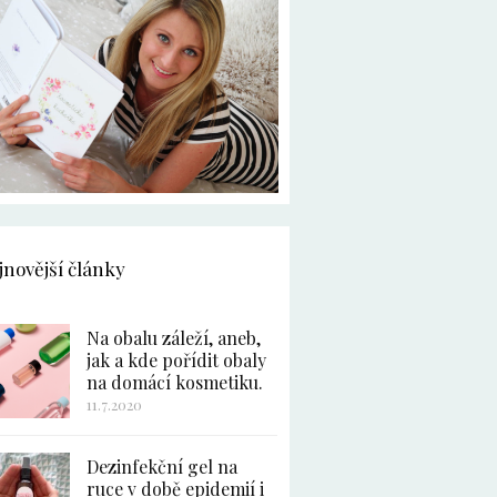
jnovější články
Na obalu záleží, aneb,
jak a kde pořídit obaly
na domácí kosmetiku.
11.7.2020
Dezinfekční gel na
ruce v době epidemií i