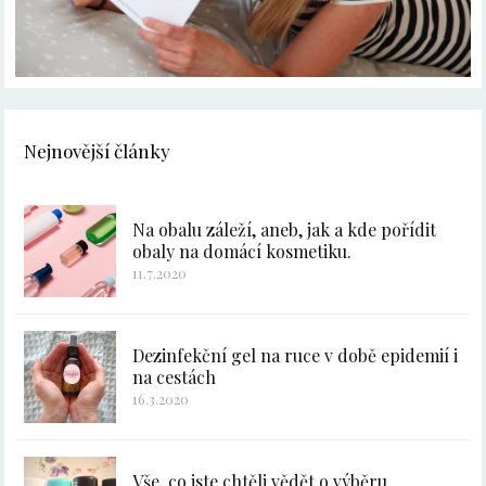
Nejnovější články
Na obalu záleží, aneb, jak a kde pořídit
obaly na domácí kosmetiku.
11.7.2020
Dezinfekční gel na ruce v době epidemií i
na cestách
16.3.2020
Vše, co jste chtěli vědět o výběru