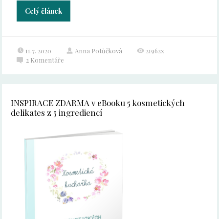
Celý článek
11.7. 2020
Anna Potůčková
21962x
2
Komentáře
INSPIRACE ZDARMA v eBooku 5 kosmetických
delikates z 5 ingrediencí