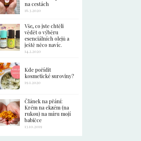
na cestách
16.3.2020
Vše, co jste chtěli
vědět o výběru
esenciálních olejů a
ještě něco navíc.
14.2.2020
Kde pořídit
kosmetické suroviny?
19.1.2020
Článek na přání:
Krém na ekzém (na
rukou) na míru mojí
babičce
13.10.2019