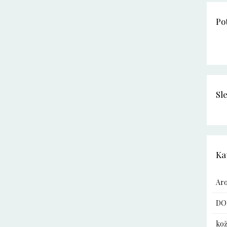
Po
Sl
Ka
Ar
DO
kož