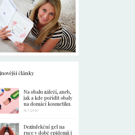
jnovější články
Na obalu záleží, aneb,
jak a kde pořídit obaly
na domácí kosmetiku.
11.7.2020
Dezinfekční gel na
ruce v době epidemií i