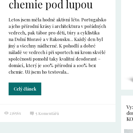
chemie pod lupou
Letos jsem měla hodně aktivní léto. Portugalsko
a jeho přírodní krásy i architektura v pořádných
vedrech, pak tábor pro děti, túry a cyklistika
na Dolní Moravě a v Rakousku… Každý den byl
jiný a všechny nádherné. K pohodlí a dobré
náladě ve vedrech i při sportech mi krom skvělé
společnosti pomohl taky kvalitní deodorant –
domácí, který je 100% přírodní a 100% bez
chemie. Už jsem ho testovala...
Celý článek
Vy
do
23656x
5
Komentářů
KO