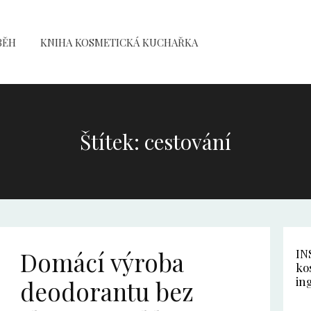
BĚH
KNIHA KOSMETICKÁ KUCHAŘKA
Štítek: cestování
Domácí výroba
IN
ko
in
deodorantu bez