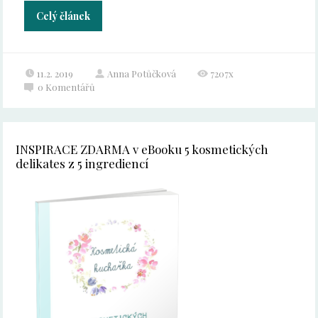
Celý článek
11.2. 2019
Anna Potůčková
7207x
0
Komentářů
INSPIRACE ZDARMA v eBooku 5 kosmetických
delikates z 5 ingrediencí