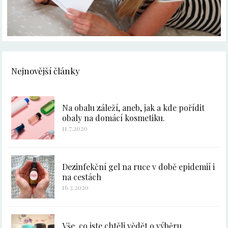
Nejnovější články
Na obalu záleží, aneb, jak a kde pořídit
obaly na domácí kosmetiku.
11.7.2020
Dezinfekční gel na ruce v době epidemií i
na cestách
16.3.2020
Vše, co jste chtěli vědět o výběru