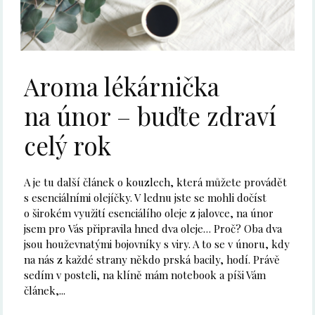
Aroma lékárnička
na únor – buďte zdraví
celý rok
A je tu další článek o kouzlech, která můžete provádět
s esenciálními olejíčky. V lednu jste se mohli dočíst
o širokém využití esenciálího oleje z jalovce, na únor
jsem pro Vás připravila hned dva oleje… Proč? Oba dva
jsou houževnatými bojovníky s viry. A to se v únoru, kdy
na nás z každé strany někdo prská bacily, hodí. Právě
sedím v posteli, na klíně mám notebook a píši Vám
článek,...