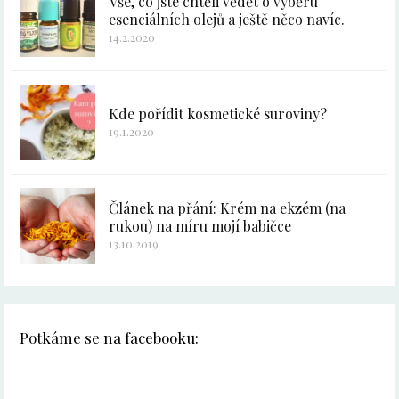
Vše, co jste chtěli vědět o výběru
esenciálních olejů a ještě něco navíc.
14.2.2020
Kde pořídit kosmetické suroviny?
19.1.2020
Článek na přání: Krém na ekzém (na
rukou) na míru mojí babičce
13.10.2019
Potkáme se na facebooku: