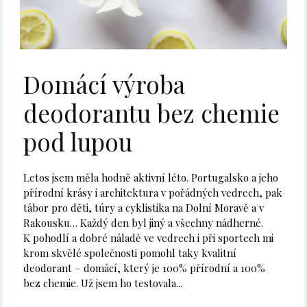
Domácí výroba
deodorantu bez chemie
pod lupou
Letos jsem měla hodně aktivní léto. Portugalsko a jeho
přírodní krásy i architektura v pořádných vedrech, pak
tábor pro děti, túry a cyklistika na Dolní Moravě a v
Rakousku… Každý den byl jiný a všechny nádherné.
K pohodlí a dobré náladě ve vedrech i při sportech mi
krom skvělé společnosti pomohl taky kvalitní
deodorant – domácí, který je 100% přírodní a 100%
bez chemie. Už jsem ho testovala...