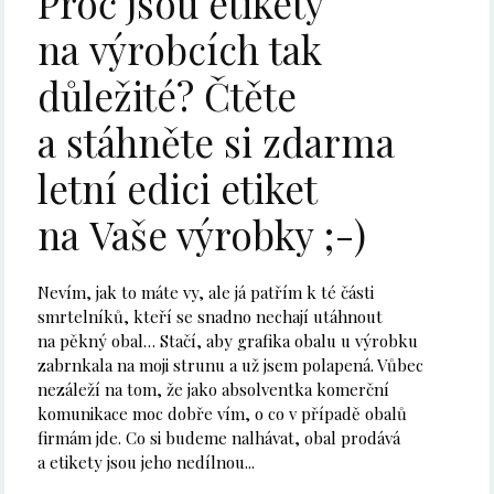
Proč jsou etikety
na výrobcích tak
důležité? Čtěte
a stáhněte si zdarma
letní edici etiket
na Vaše výrobky ;-)
Nevím, jak to máte vy, ale já patřím k té části
smrtelníků, kteří se snadno nechají utáhnout
na pěkný obal… Stačí, aby grafika obalu u výrobku
zabrnkala na moji strunu a už jsem polapená. Vůbec
nezáleží na tom, že jako absolventka komerční
komunikace moc dobře vím, o co v případě obalů
firmám jde. Co si budeme nalhávat, obal prodává
a etikety jsou jeho nedílnou...