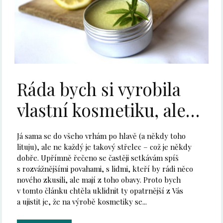
Ráda bych si vyrobila
vlastní kosmetiku, ale…
Já sama se do všeho vrhám po hlavě (a někdy toho
lituju), ale ne každý je takový střelec – což je někdy
dobře. Upřímně řečeno se častěji setkávám spíš
s rozvážnějšími povahami, s lidmi, kteří by rádi něco
nového zkusili, ale mají z toho obavy. Proto bych
v tomto článku chtěla uklidnit ty opatrnější z Vás
a ujistit je, že na výrobě kosmetiky se...