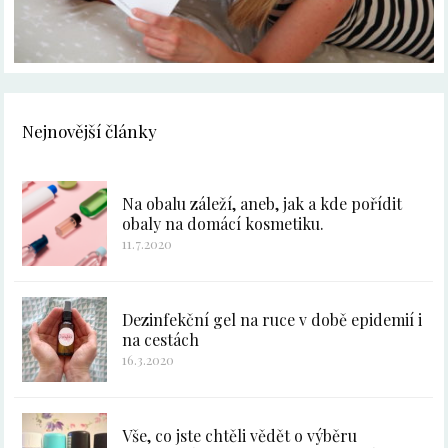
Nejnovější články
Na obalu záleží, aneb, jak a kde pořídit
obaly na domácí kosmetiku.
11.7.2020
Dezinfekční gel na ruce v době epidemií i
na cestách
16.3.2020
Vše, co jste chtěli vědět o výběru