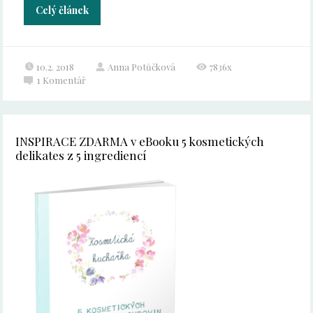
Celý článek
10.2. 2018
Anna Potůčková
7836x
1
Komentář
INSPIRACE ZDARMA v eBooku 5 kosmetických
delikates z 5 ingrediencí