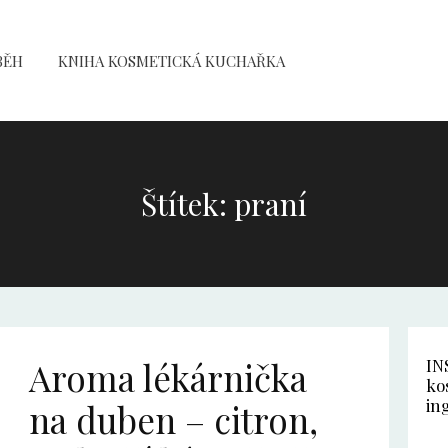
BĚH
KNIHA KOSMETICKÁ KUCHAŘKA
Štítek: praní
Aroma lékárnička
IN
ko
in
na duben – citron,