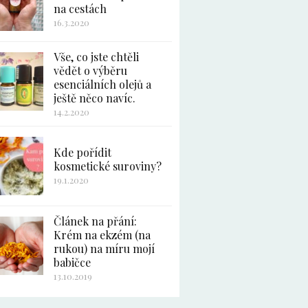
na cestách
16.3.2020
Vše, co jste chtěli
vědět o výběru
esenciálních olejů a
ještě něco navíc.
14.2.2020
Kde pořídit
kosmetické suroviny?
19.1.2020
Článek na přání:
Krém na ekzém (na
rukou) na míru mojí
babičce
13.10.2019