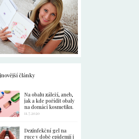
jnovější články
Na obalu záleží, aneb,
jak a kde pořídit obaly
na domácí kosmetiku.
11.7.2020
Dezinfekční gel na
ruce v době epidemií i