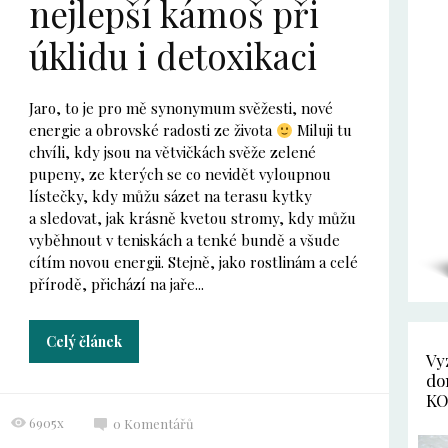
nejlepší kámoš při
úklidu i detoxikaci
Jaro, to je pro mě synonymum svěžesti, nové
energie a obrovské radosti ze života
Miluji tu
chvíli, kdy jsou na větvičkách svěže zelené
pupeny, ze kterých se co nevidět vyloupnou
lístečky, kdy můžu sázet na terasu kytky
a sledovat, jak krásně kvetou stromy, kdy můžu
vyběhnout v teniskách a tenké bundě a všude
cítím novou energii. Stejně, jako rostlinám a celé
přírodě, přichází na jaře...
Celý článek
Vy
do
KO
6905x
0
Komentářů