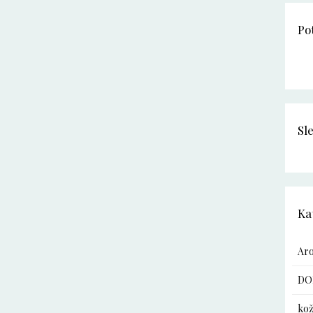
Po
Sl
Ka
Ar
DO
kož