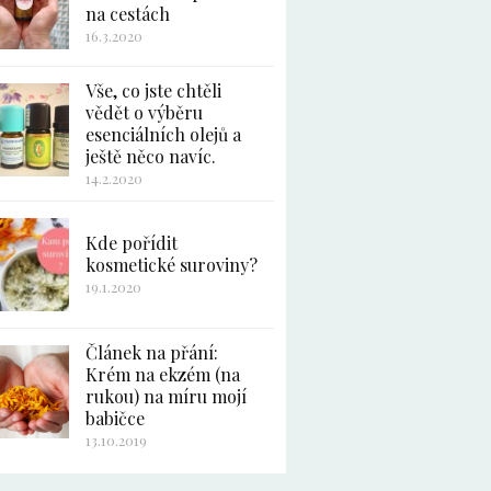
na cestách
16.3.2020
Vše, co jste chtěli
vědět o výběru
esenciálních olejů a
ještě něco navíc.
14.2.2020
Kde pořídit
kosmetické suroviny?
19.1.2020
Článek na přání:
Krém na ekzém (na
rukou) na míru mojí
babičce
13.10.2019