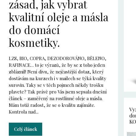
zásad, jak vybrat
kvalitní oleje a másla
do domácí
kosmetiky.
LZS, BIO, COPRA, DEZODOROVÁNO, BĚLENO,
RAFINACE… to je výrazů, že by se z toho jeden
zbláznil! Není divu, že nejčastější dotaz, který
dostávám na kurzech i v mailech se týká kvality
surovin. Taky se v těch pojmech někdy trošku
plavete? Tak právě pro Vás jsem sepsala dnešní
článek – zaměřený na rostlinné oleje a másla.
Mám totiž radost, že se o kvalitu zajímáte.
Vy
Kontrola nad...
do
KO
Celý článek