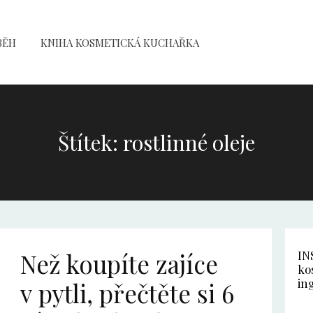
BĚH
KNIHA KOSMETICKÁ KUCHAŘKA
Štítek: rostlinné oleje
Než koupíte zajíce
IN
ko
in
v pytli, přečtěte si 6