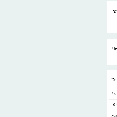
Po
Sl
Ka
Ar
DO
kož