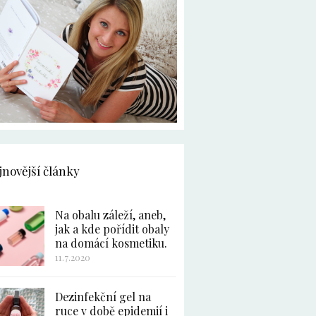
jnovější články
Na obalu záleží, aneb,
jak a kde pořídit obaly
na domácí kosmetiku.
11.7.2020
Dezinfekční gel na
ruce v době epidemií i