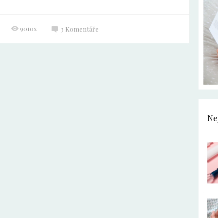
9010x
3
Komentáře
Ne