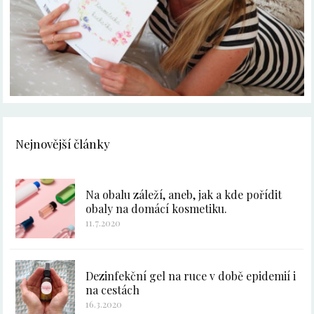
Nejnovější články
Na obalu záleží, aneb, jak a kde pořídit
obaly na domácí kosmetiku.
11.7.2020
Dezinfekční gel na ruce v době epidemií i
na cestách
16.3.2020