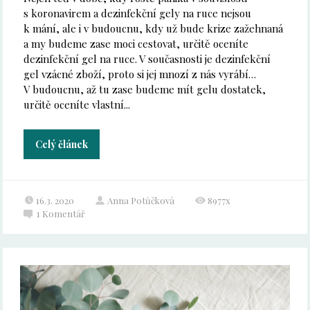
s koronavirem a dezinfekční gely na ruce nejsou
k mání, ale i v budoucnu, kdy už bude krize zažehnaná
a my budeme zase moci cestovat, určitě oceníte
dezinfekční gel na ruce. V současnosti je dezinfekční
gel vzácné zboží, proto si jej mnozí z nás vyrábí…
V budoucnu, až tu zase budeme mít gelu dostatek,
určitě oceníte vlastní...
Celý článek
16.3. 2020
Anna Potůčková
8977x
1
Komentář