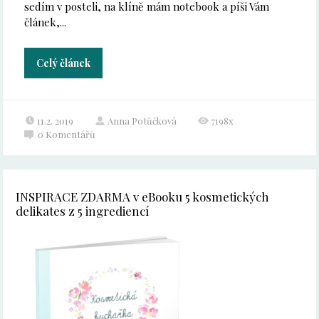
sedím v posteli, na klíně mám notebook a píši Vám
článek,...
Celý článek
11.2. 2019
Anna Potůčková
7198x
0
Komentářů
INSPIRACE ZDARMA v eBooku 5 kosmetických
delikates z 5 ingrediencí