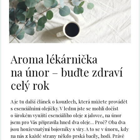
Aroma lékárnička
na únor – buďte zdraví
celý rok
A je tu další článek o kouzlech, která můžete provádět
s esenciálními olejíčky. V lednu jste se mohli dočíst
o širokém využití esenciálího oleje z jalovce, na únor
jsem pro Vás připravila hned dva oleje… Proč? Oba dva
jsou houževnatými bojovníky s viry. A to se v únoru, kdy
na nás z každé strany někdo prská bacily, hodí. Právě