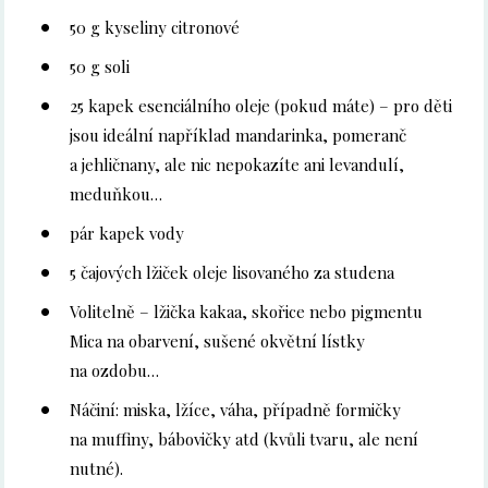
50 g kyseliny citronové
50 g soli
25 kapek esenciálního oleje (pokud máte) – pro děti
jsou ideální například mandarinka, pomeranč
a jehličnany, ale nic nepokazíte ani levandulí,
meduňkou…
pár kapek vody
5 čajových lžiček oleje lisovaného za studena
Volitelně – lžička kakaa, skořice nebo pigmentu
Mica na obarvení, sušené okvětní lístky
na ozdobu…
Náčiní: miska, lžíce, váha, případně formičky
na muffiny, bábovičky atd (kvůli tvaru, ale není
nutné).