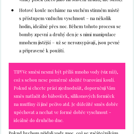
Hotové koule necháme na suchém stinném místě
s přístupem vzduchu vyschnout – na několik
hodin, ideálně přes noc. Během tohoto procesu se
bomby zpevní a druhý den je s nimi manipulace
mnohem jistější – už se nerozsypávají, jsou pevné
a připravené k použití.
TIP! Ve směsi nesmí být příliš mnoho vody (viz níž),
což s sebou nese poměrně složité tvarování koulí.
Pokud si chcete práci zjednodušit, doporučuji Vám
směs natlačit do báboviček, silikonových formiček
na muffiny či jiné pečivo atd. Je důležité směs dobře
upěchovat a nechat ve formě dobře vyschnout -
ideálně do druhého dne.
Pokud bychom přidali vody moc, což se začátečníkům