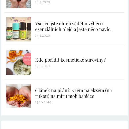
16.3.2020
Vše, co jste chtěli vědět o výběru
esenciálních olejů a ještě něco navíc.
14.2.2020
Kde pořídit kosmetické suroviny?
19.1.2020
Článek na přání: Krém na ekzém (na
rukou) na míru mojí babičce
13.10.2019