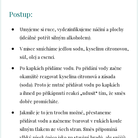
Postup:
Umyjeme si ruce, vydezinfikujeme náčiní a plochy
(ideálně potřít silným alkoholem).
V misce smícháme jedlou sodu, kyselinu citronovou,
sůl, olej a esenci.
Po kapkách přidáme vodu. Po přidání vody začne
okamžitě reagovat kyselina citronová a zásada
(soda). Proto je nutné přidávat vodu po kapkách
a ihned po přikápnutí reakci „udusit“ tím, že směs
dobře promícháte.
Jakmile je to jen trochu možné, přestaneme
přidávat vodu a začneme tvarovat v rukách koule
silným tlakem ze všech stran. Směs připomíná
vlhký písek (něco jako na stavění hradů, ale sušší).