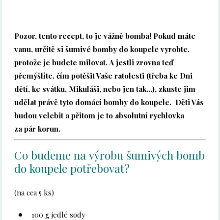
Pozor, tento recept, to je vážně bomba! Pokud máte
vanu, určitě si šumivé bomby do koupele vyrobte,
protože je budete milovat. A jestli zrovna teď
přemýšlíte, čím potěšit Vaše ratolesti (třeba ke Dni
dětí, ke svátku, Mikuláši, nebo jen tak…), zkuste jim
udělat právě tyto domácí bomby do koupele. Děti Vás
budou velebit a přitom je to absolutní rychlovka
za pár korun.
Co budeme na výrobu šumivých bomb
do koupele potřebovat?
(na cca 5 ks)
100 g jedlé sody