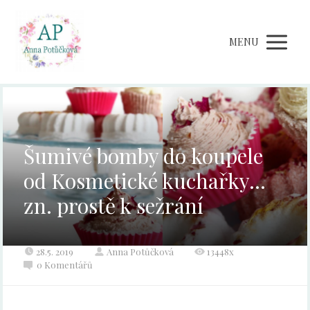
MENU
Šumivé bomby do koupele
od Kosmetické kuchařky…
zn. prostě k sežrání
28.5. 2019
Anna Potůčková
13448x
0 Komentářů