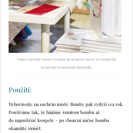
Takto vypadaly šumivé bomby do koupele, které se rozdávaly
na křestu Kosmetické kuchařky.
Použití:
Uchovávejte na suchém místě. Bomby pak vydrží cca rok.
Používáme tak, že házíme šumivou bombu až
do napuštěné koupele – po vhození začne bomba
okamžitě šumět.