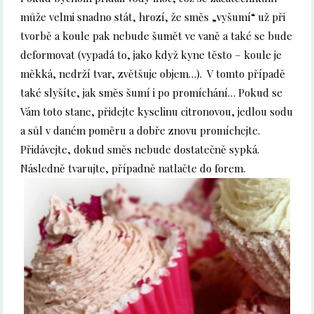
může velmi snadno stát, hrozí, že směs „vyšumí“ už při
tvorbě a koule pak nebude šumět ve vaně a také se bude
deformovat (vypadá to, jako když kyne těsto – koule je
měkká, nedrží tvar, zvětšuje objem…). V tomto případě
také slyšíte, jak směs šumí i po promíchání… Pokud se
Vám toto stane, přidejte kyselinu citronovou, jedlou sodu
a sůl v daném poměru a dobře znovu promíchejte.
Přidávejte, dokud směs nebude dostatečně sypká.
Následně tvarujte, případně natlačte do forem.