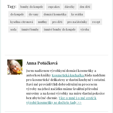
Tagy:
bomby do koupele
cupcakes
dárečky
den dětí
do koupele
do vany
domácí kosmetika
ke svátku
kyselina citronová
muffiny
pro děti
pro začátečníky
recept
soda
šumivé bomby
šumivé bomby do koupele
výroba
Anna Potůčková
Jsem nadšenou výrobkyní domácí kosmetiky a
autorkou knížky
Kosmetická kuchařka
Ráda nadchnu
pro kosmetické delikatesy z vlastní kuchyně i ostatní.
Baví mě provádět lidi dobrodružným procesem
výroby na jehož začátku máme kvalitní přírodní
suroviny a na konci výrobky na míru vlastní pokožce
bez zbytečné chemie.
Více o mně i o mé cestě k
výrobě kosmetiky se dočtete tady >>