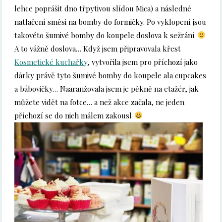
lehce poprášit dno třpytivou slídou Mica) a následné
natlačení směsi na bomby do formičky. Po vyklopení jsou
takovéto šumivé bomby do koupele doslova k sežrání
A to vážně doslova… Když jsem připravovala křest
Kosmetické kuchařky
, vytvořila jsem pro příchozí jako
dárky právě tyto šumivé bomby do koupele ala cupcakes
a bábovičky… Naaranžovala jsem je pěkně na etažér, jak
můžete vidět na fotce… a než akce začala, ne jeden
příchozí se do nich málem zakousl