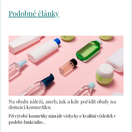
Podobné články
Na obalu záleží, aneb, jak a kde pořídit obaly na
domácí kosmetiku.
Při výrobě kosmetiky nám jde vždycky o kvalitní výsledek v
podobě funkčního…