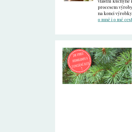
vlastní kuchyně 
procesem výroby 
na konci výrobky
o mně i o mé ces