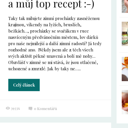
a můj top recept :-)
Taky tak milujete zimní procházky zasněženou
krajinou, víkendy na lyžích, bruslích,
bežkách…, procházky se svařákem v ruce
nasvíceným předvánočním městem, lov dárků
pro naše nejmilejší a další zimní radosti? Já tedy
rozhodně ano. Někdy jsem ale z těch všech
svých aktivit pěkně unavená a bolí mě nohy…
Obzvlášť v zimně se mi stává, že jsou otlačené,
uchozené a zmrzlé. Jak by taky ne…...
Celý článek
3933x
0
Komentářů