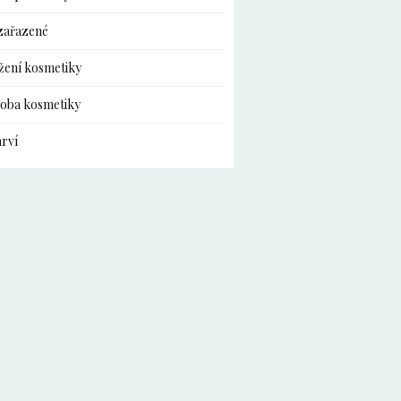
zařazené
žení kosmetiky
oba kosmetiky
rví