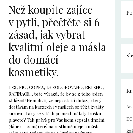
Než koupíte zajíce
Po
v pytli, přečtěte si 6
zásad, jak vybrat
kvalitní oleje a másla
Sl
do domácí
kosmetiky.
LZS, BIO, COPRA, DEZODOROVÁNO, BĚLENO,
Ka
RAFINACE… to je výrazů, že by se z toho jeden
zbláznil! Není divu, že nejčastější dotaz, který
Ar
dostávám na kurzech i v mailech se týká kvality
surovin. Taky se v těch pojmech někdy trošku
DO
plavete? Tak právě pro Vás jsem sepsala dnešní
článek – zaměřený na rostlinné oleje a másla.
kož