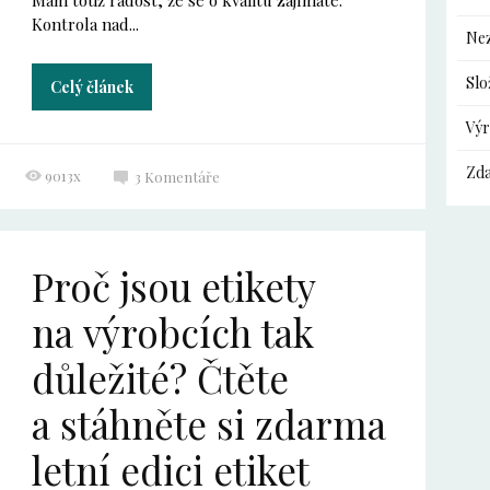
Mám totiž radost, že se o kvalitu zajímáte.
Kontrola nad...
Ne
Slo
Celý článek
Výr
Zda
9013x
3
Komentáře
Proč jsou etikety
na výrobcích tak
důležité? Čtěte
a stáhněte si zdarma
letní edici etiket