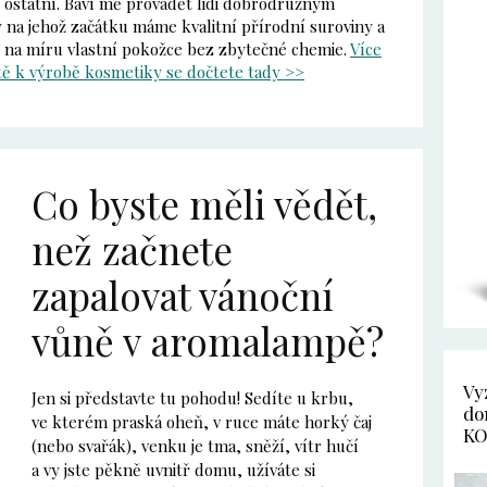
i ostatní. Baví mě provádět lidi dobrodružným
na jehož začátku máme kvalitní přírodní suroviny a
 na míru vlastní pokožce bez zbytečné chemie.
Více
tě k výrobě kosmetiky se dočtete tady >>
Co byste měli vědět,
než začnete
zapalovat vánoční
vůně v aromalampě?
Vy
Jen si představte tu pohodu! Sedíte u krbu,
do
ve kterém praská oheň, v ruce máte horký čaj
KO
(nebo svařák), venku je tma, sněží, vítr hučí
a vy jste pěkně uvnitř domu, užíváte si