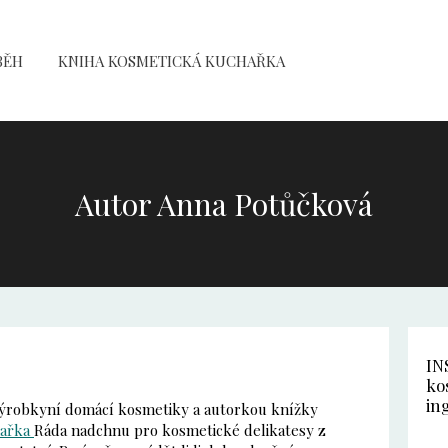
BĚH
KNIHA KOSMETICKÁ KUCHAŘKA
Autor Anna Potůčková
IN
ko
in
ýrobkyní domácí kosmetiky a autorkou knížky
hařka
Ráda nadchnu pro kosmetické delikatesy z