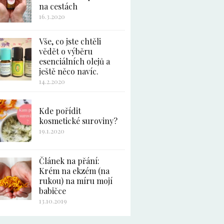
na cestách
16.3.2020
Vše, co jste chtěli
vědět o výběru
esenciálních olejů a
ještě něco navíc.
14.2.2020
Kde pořídit
kosmetické suroviny?
19.1.2020
Článek na přání:
Krém na ekzém (na
rukou) na míru mojí
babičce
13.10.2019