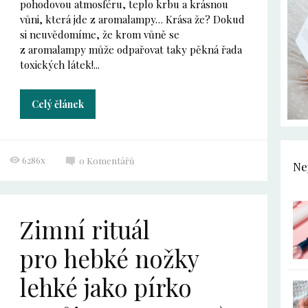
pohodovou atmosféru, teplo krbu a krásnou
vůni, která jde z aromalampy… Krása že? Dokud
si neuvědomíme, že krom vůně se
z aromalampy může odpařovat taky pěkná řada
toxických látek!...
Celý článek
6286x
0
Komentářů
Ne
Zimní rituál
pro hebké nožky
lehké jako pírko