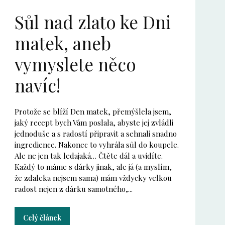
Sůl nad zlato ke Dni
matek, aneb
vymyslete něco
navíc!
Protože se blíží Den matek, přemýšlela jsem,
jaký recept bych Vám poslala, abyste jej zvládli
jednoduše a s radostí připravit a sehnali snadno
ingredience. Nakonec to vyhrála sůl do koupele.
Ale ne jen tak ledajaká… Čtěte dál a uvidíte.
Každý to máme s dárky jinak, ale já (a myslím,
že zdaleka nejsem sama) mám vždycky velkou
radost nejen z dárku samotného,...
Celý článek