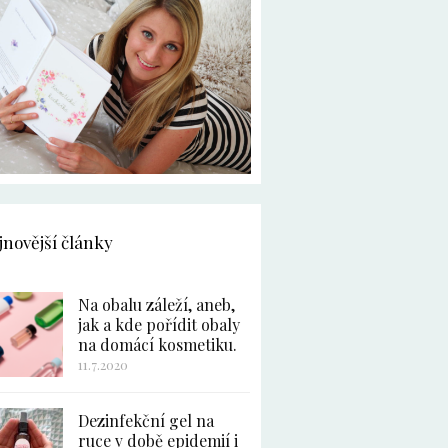
jnovější články
Na obalu záleží, aneb,
jak a kde pořídit obaly
na domácí kosmetiku.
11.7.2020
Dezinfekční gel na
ruce v době epidemií i