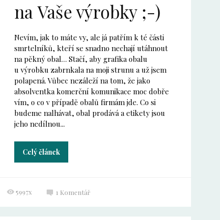
na Vaše výrobky ;-)
Nevím, jak to máte vy, ale já patřím k té části
smrtelníků, kteří se snadno nechají utáhnout
na pěkný obal… Stačí, aby grafika obalu
u výrobku zabrnkala na moji strunu a už jsem
polapená. Vůbec nezáleží na tom, že jako
absolventka komerční komunikace moc dobře
vím, o co v případě obalů firmám jde. Co si
budeme nalhávat, obal prodává a etikety jsou
jeho nedílnou...
Celý článek
5997x
1
Komentář